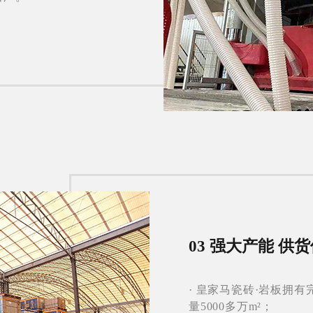
03 强大产能 供
· 皇家马瓷砖·岩板拥
量5000多万m²；