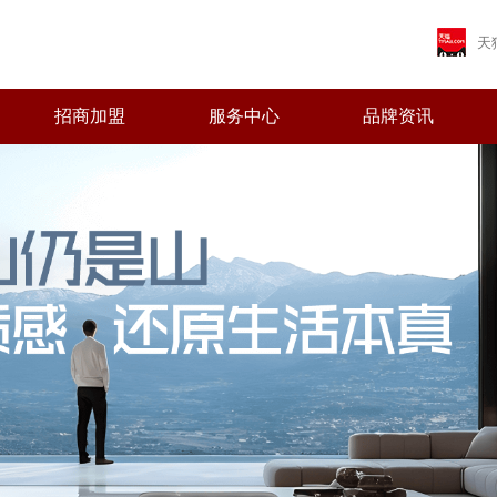
天
招商加盟
服务中心
品牌资讯
首页
关于皇家马
产品中心
招商加盟
服务中心
品牌资讯
营销网络
工程案例
品牌简介
最新推荐
加盟优势
免费预约量房
品牌资讯
全国网络
全国工程
董事长致辞
全系列产品
十大政策
优+服务
行业资讯
专卖店风采
Brand introduction
Latest Recommended
Join advantage
Free booking capacity room
News
National Network
Real estate projects
Message from the Chairman
All products
Join policy
Excellent + service
Industry News
Store style
品牌荣誉
加盟申请
人才招聘
发展历程
Brand Honors
Join application
Recruitment
Development path