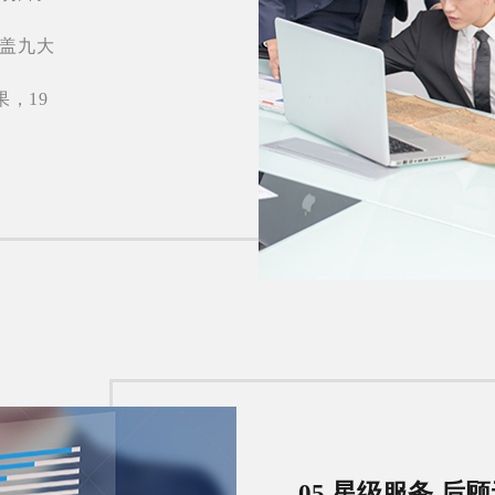
，覆盖九大
，19
05 星级服务 后