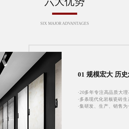
六大优势
SIX MAJOR ADVANTAGES
01 规模宏大 历
·20多年专注高品质大
·多条现代化岩板瓷砖
·集研发、生产、销售